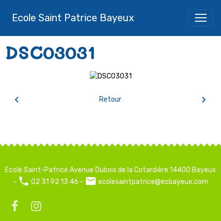
Ecole Saint Patrice Bayeux
DSC03031
Retour
Ecole Saint-Patrice Avenue Dubois de la Cotardière 14400 Bayeux
-
02 31 92 13 46 -
ecolesaintpatrice@ecbayeux.com