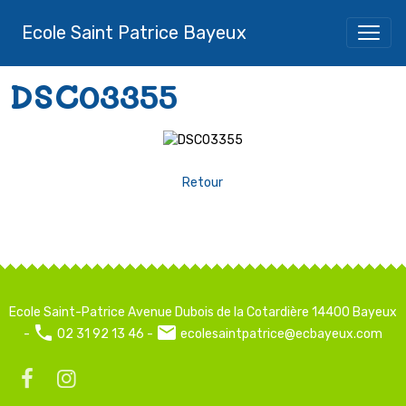
Ecole Saint Patrice Bayeux
DSC03355
Retour
Ecole Saint-Patrice Avenue Dubois de la Cotardière 14400 Bayeux
-
02 31 92 13 46 -
ecolesaintpatrice@ecbayeux.com