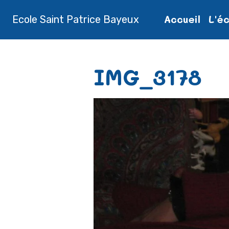
Accueil
L'é
Ecole Saint Patrice Bayeux
Accueil
Album photos
IMG_31
IMG_3178