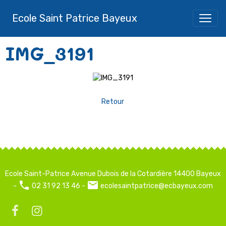
Ecole Saint Patrice Bayeux
IMG_3191
Retour
Ecole Saint-Patrice Avenue Dubois de la Cotardière 14400 Bayeux
-
02 31 92 13 46 -
ecolesaintpatrice@ecbayeux.com