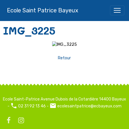
Ecole Saint Patrice Bayeux
IMG_3225
Retour
Ecole Saint-Patrice Avenue Dubois de la Cotardière 14400 Bayeux
-
02 31 92 13 46 -
ecolesaintpatrice@ecbayeux.com